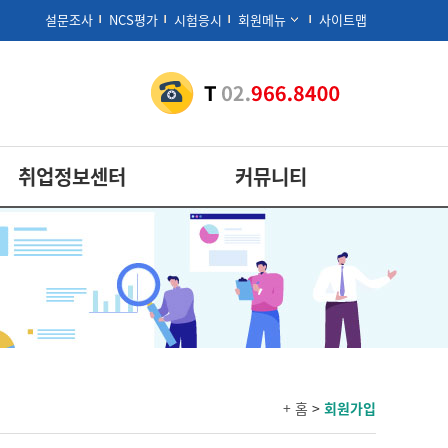
설문조사
NCS평가
시험응시
회원메뉴
사이트맵
취업정보센터
커뮤니티
+ 홈
>
회원가입