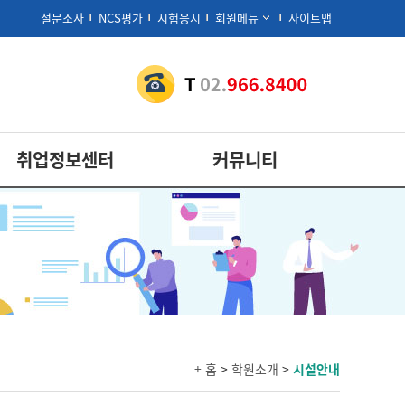
설문조사
NCS평가
시험응시
회원메뉴
사이트맵
취업정보센터
커뮤니티
+ 홈
>
학원소개
>
시설안내