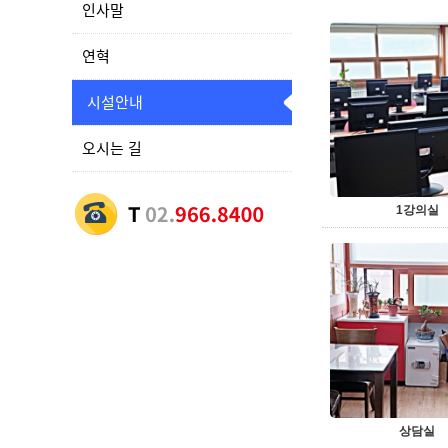
인사말
연혁
시설안내
오시는 길
1강의실
상담실