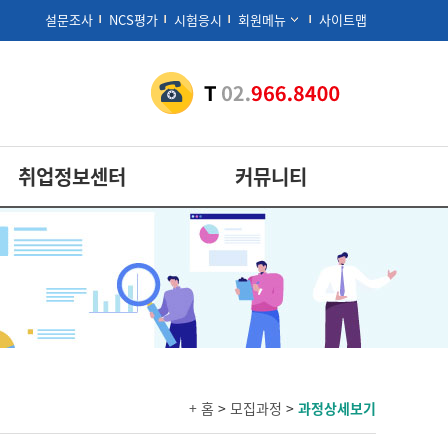
설문조사
NCS평가
시험응시
회원메뉴
사이트맵
취업정보센터
커뮤니티
+ 홈
>
모집과정
>
과정상세보기