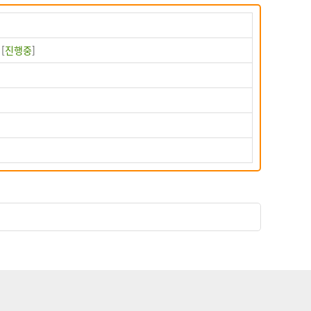
간
[
진행중
]