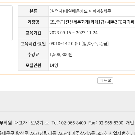
분류
(실업자)내일배움카드 > 회계&세무
과정명
(초,중급)전산세무회계(회계1급+세무2급)자격취
교육기간
2023.09.15 ~ 2023.11.24
교육시간·요일
09:10~14:10 (5) [월,화,수,목,금]
수강료
1,508,800원
모집인원
14
명
무학원
대표자 :
오병기
Tel :
02-966-8400
Fax :
02-965-8300
개인
동대문구 왕산로 225 (청량리동 235-4) 미주상가A동 502호
사업자번호 :