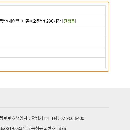
득반(케이렙+더존)(오전반) 230시간
[
진행중
]
정보보호책임자 :
오병기
Tel :
02-966-8400
163-81-00334
교육청등록번호 :
376