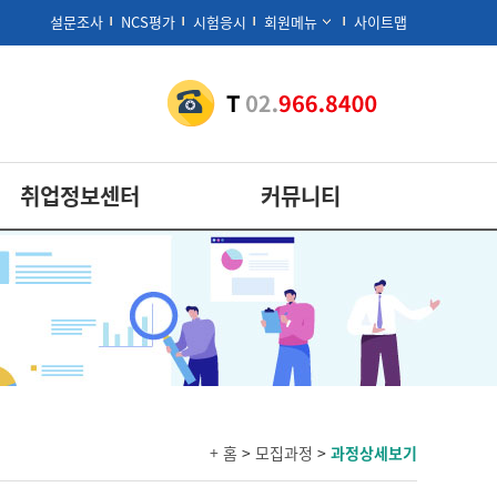
설문조사
NCS평가
시험응시
회원메뉴
사이트맵
취업정보센터
커뮤니티
+ 홈
>
모집과정
>
과정상세보기