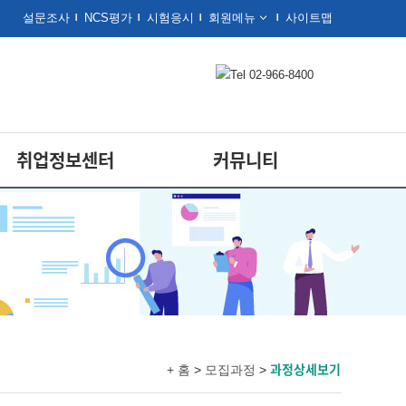
설문조사
NCS평가
시험응시
회원메뉴
사이트맵
취업정보센터
커뮤니티
과정상세보기
+ 홈
>
모집과정
>